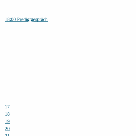
18:00 Predigtgespräch
17
18
19
20
21