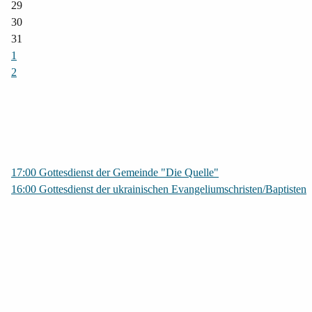
29
30
31
1
2
17:00 Gottesdienst der Gemeinde "Die Quelle"
16:00 Gottesdienst der ukrainischen Evangeliumschristen/Baptisten