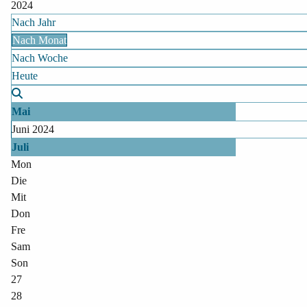
2024
Nach Jahr
Nach Monat
Nach Woche
Heute
Mai
Juni 2024
Juli
Mon
Die
Mit
Don
Fre
Sam
Son
27
28