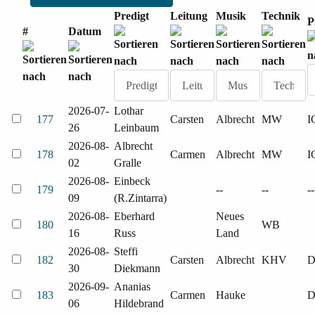
Predigt
Leitung
Musik
Technik
P
#
Datum
2026-07-
Lothar
177
Carsten
Albrecht
MW
I
26
Leinbaum
2026-08-
Albrecht
178
Carmen
Albrecht
MW
I
02
Gralle
2026-08-
Einbeck
179
--
--
--
09
(R.Zintarra)
2026-08-
Eberhard
Neues
180
WB
16
Russ
Land
2026-08-
Steffi
182
Carsten
Albrecht
KHV
30
Diekmann
2026-09-
Ananias
183
Carmen
Hauke
06
Hildebrand