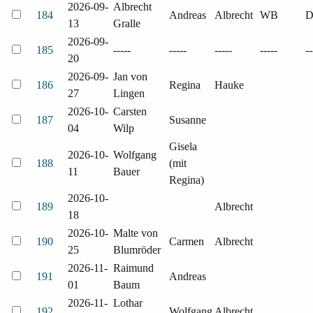
2026-09-
Albrecht
184
Andreas
Albrecht
WB
13
Gralle
2026-09-
185
-----
-----
-----
-----
--
20
2026-09-
Jan von
186
Regina
Hauke
27
Lingen
2026-10-
Carsten
187
Susanne
04
Wilp
Gisela
2026-10-
Wolfgang
188
(mit
11
Bauer
Regina)
2026-10-
189
Albrecht
18
2026-10-
Malte von
190
Carmen
Albrecht
25
Blumröder
2026-11-
Raimund
191
Andreas
01
Baum
2026-11-
Lothar
192
Wolfgang
Albrecht