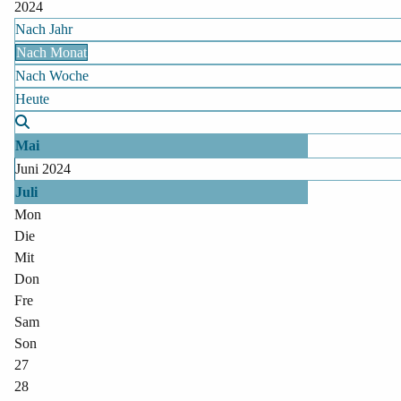
2024
Nach Jahr
Nach Monat
Nach Woche
Heute
Mai
Juni 2024
Juli
Mon
Die
Mit
Don
Fre
Sam
Son
27
28