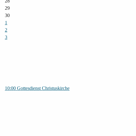
28
29
30
1
2
3
10:00 Gottesdienst Christuskirche