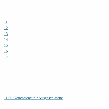
11
12
13
14
15
16
17
11:00 Gottesdienst für Ausgeschlafene