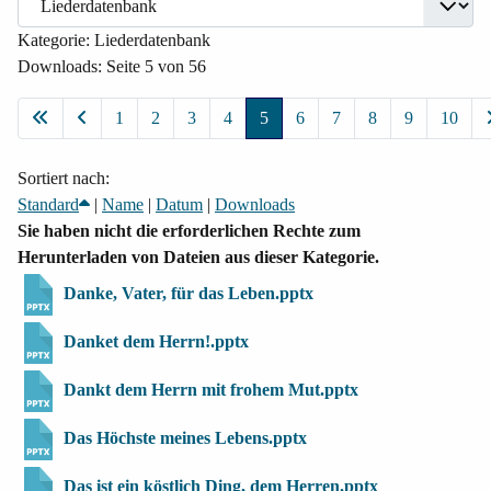
Kategorie: Liederdatenbank
Downloads: Seite 5 von 56
1
2
3
4
5
6
7
8
9
10
Sortiert nach:
Standard
|
Name
|
Datum
|
Downloads
Sie haben nicht die erforderlichen Rechte zum
Herunterladen von Dateien aus dieser Kategorie.
Danke, Vater, für das Leben.pptx
Danket dem Herrn!.pptx
Dankt dem Herrn mit frohem Mut.pptx
Das Höchste meines Lebens.pptx
Das ist ein köstlich Ding, dem Herren.pptx