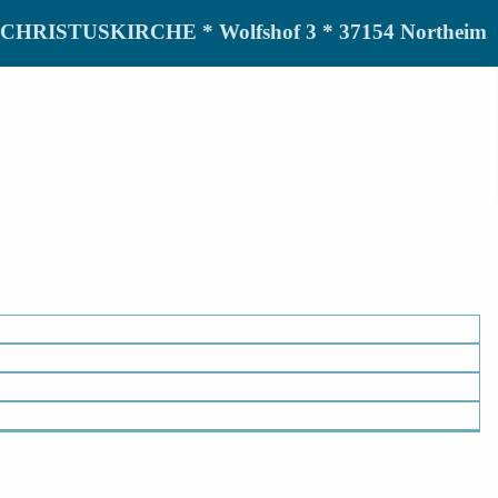
de CHRISTUSKIRCHE * Wolfshof 3 * 37154 Northeim